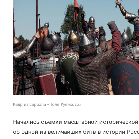
Кадр из сериала «Поле Куликово»
Начались съемки масштабной исторической
об одной из величайших битв в истории Ро