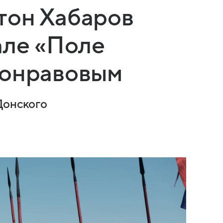
тон Хабаров
але «Поле
ронравовым
Донского