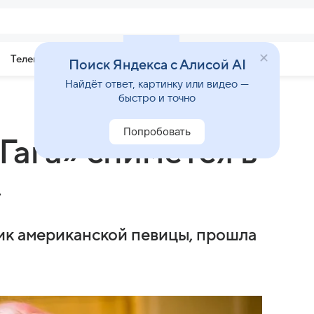
Телепрограмма
Звезды
Поиск Яндекса с Алисой AI
Найдёт ответ, картинку или видео —
быстро и точно
Попробовать
Гага» снимется в
»
ик американской певицы, прошла