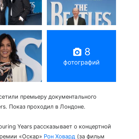
8
фотографий
сетили премьеру документального
ers. Показ проходил в Лондоне.
Touring Years рассказывает о концертной
премии «Оскар»
Рон Ховард
(за фильм