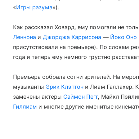
«
Игры разума
»).
Как рассказал Ховард, ему помогали не тол
Леннона
и
Джорджа Харрисона
—
Йоко Оно
присутствовали на премьере). По словам ре
года и теперь ему немного грустно расстава
Премьера собрала сотни зрителей. На меро
музыканты
Эрик Клэптон
и Лиам Галлахер. К
замечены актеры
Саймон Пегг
, Майкл Пэйл
Гиллиам
и многие другие именитые кинемат