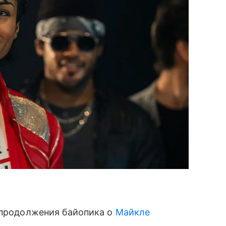
к продолжения байопика о
Майкле