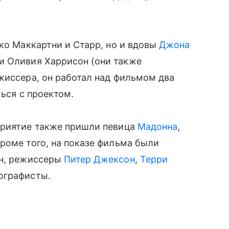
ько Маккартни и Старр, но и вдовы
Джона
и Оливия Харрисон (они также
жиссера, он работал над фильмом два
ться с проектом.
приятие также пришли певица
Мадонна
,
роме того, на показе фильма были
ин, режиссеры
Питер Джексон
,
Терри
ографисты.