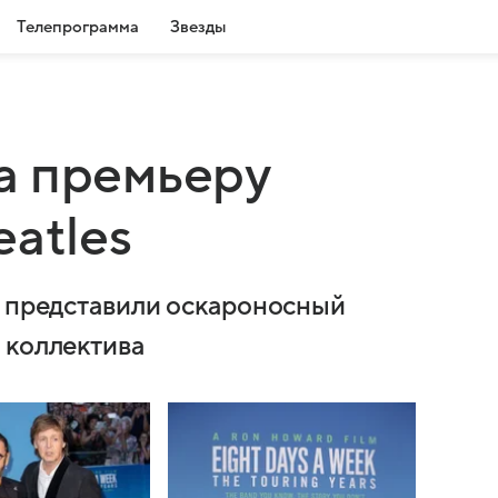
Телепрограмма
Звезды
а премьеру
atles
е представили оскароносный
 коллектива