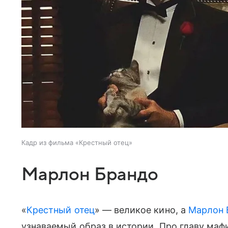
Кадр из фильма «Крестный отец»
Марлон Брандо
«
Крестный отец
» — великое кино, а
Марлон 
узнаваемый образ в истории. Про главу маф