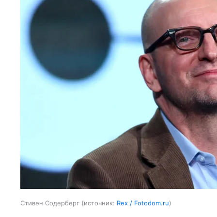
Стивен Содерберг
источник:
Rex / Fotodom.ru