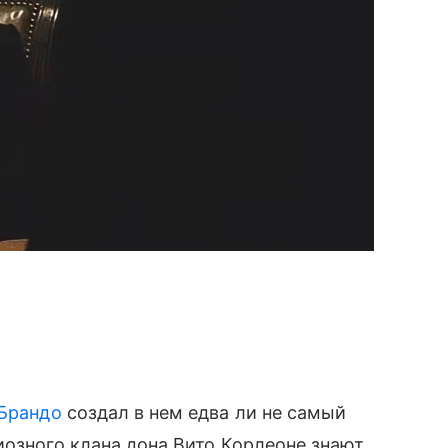
Брандо
создал в нем едва ли не самый
иозного клана дона Вито Корлеоне знают