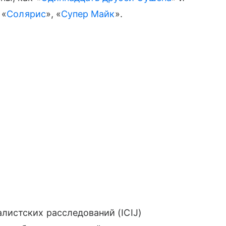
 «
Солярис
», «
Супер Майк
».
истских расследований (ICIJ)