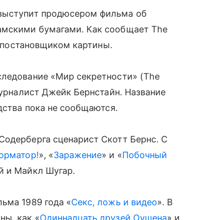
ыступит продюсером фильма об
амскими бумагами. Как сообщает The
 и постановщиком картины.
следование «Мир секретности» (The
журналист Джейк Бернстайн. Название
дства пока не сообщаются.
Содерберга сценарист Скотт Бернс. С
орматор!
», «
Заражение
» и «
Побочный
й и Майкл Шугар.
ьма 1989 года «
Секс, ложь и видео
». В
ны, как «
Одиннадцать друзей Оушена
» и