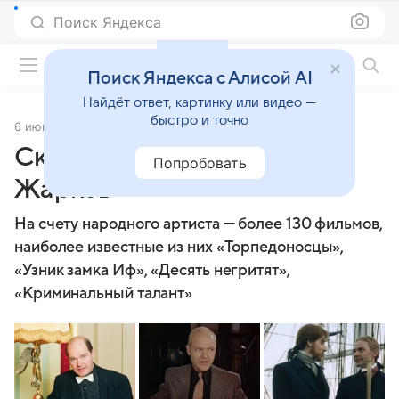
Поиск Яндекса
Фильмы онлайн
Поиск Яндекса с Алисой AI
Найдёт ответ, картинку или видео —
быстро и точно
6 июня 2016
Источник:
Lenta.Ru
Cкончался актер Алексей
Попробовать
Жарков
На счету народного артиста — более 130 фильмов,
наиболее известные из них «Торпедоносцы»,
«Узник замка Иф», «Десять негритят»,
«Криминальный талант»