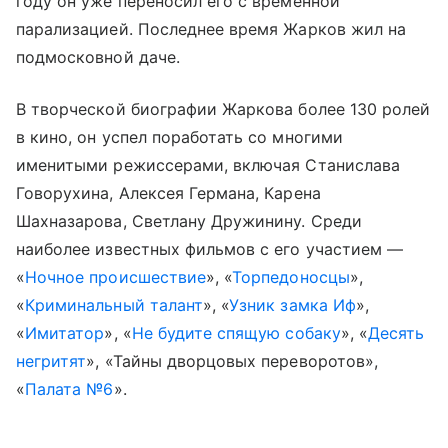
году он уже переносил его с временной
парализацией. Последнее время Жарков жил на
подмосковной даче.
В творческой биографии Жаркова более 130 ролей
в кино, он успел поработать со многими
именитыми режиссерами, включая Станислава
Говорухина, Алексея Германа, Карена
Шахназарова, Светлану Дружинину. Среди
наиболее известных фильмов с его участием —
«
Ночное происшествие
», «
Торпедоносцы
»,
«
Криминальный талант
», «
Узник замка Иф
»,
«
Имитатор
», «
Не будите спящую собаку
», «
Десять
негритят
», «Тайны дворцовых переворотов»,
«
Палата №6
».