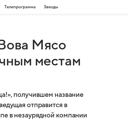
Телепрограмма
Звезды
 Вова Мясо
ачным местам
ца!», получившем название
ведущая отправится в
пе в незаурядной компании