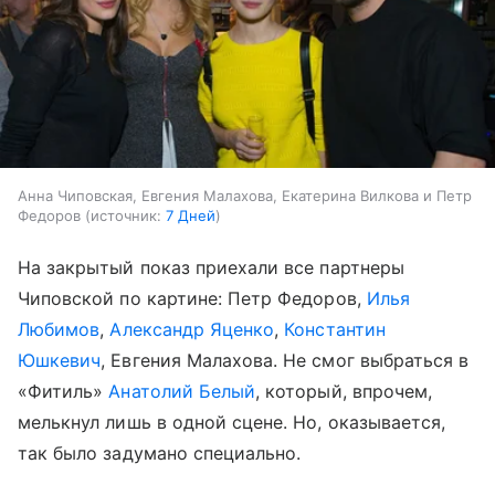
Анна Чиповская, Евгения Малахова, Екатерина Вилкова и Петр
Федоров
источник:
7 Дней
На закрытый показ приехали все партнеры
Чиповской по картине: Петр Федоров,
Илья
Любимов
,
Александр Яценко
,
Константин
Юшкевич
, Евгения Малахова. Не смог выбраться в
«Фитиль»
Анатолий Белый
, который, впрочем,
мелькнул лишь в одной сцене. Но, оказывается,
так было задумано специально.