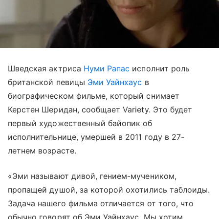
Шведская актриса
Нуми Рапас
исполнит роль
британской певицы
Эми Уайнхаус
в
биографическом фильме, который снимает
Керстен Шеридан, сообщает Variety. Это будет
первый художественный байопик об
исполнительнице, умершей в 2011 году в 27-
летнем возрасте.
«Эми называют дивой, гением-мучеником,
пропащей душой, за которой охотились таблоиды.
Задача нашего фильма отличается от того, что
обычно говорят об Эми Уайнхаус. Мы хотим