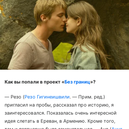
Как вы попали в проект «
Без границ
»?
— Резо (
Резо Гигинеишвили
. — Прим. ред.)
пригласил на пробы, рассказал про историю, я
заинтересовался. Показалась очень интересной
идея слетать в Ереван, в Армению. Кроме того,
там и партнерша была замечательная — Аня (
Анна