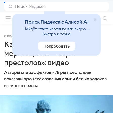
Фильмы онлайн
Поиск Яндекса с Алисой AI
Найдёт ответ, картинку или видео —
быстро и точно
8 июля 2015
Источник:
Lenta.Ru
Как создавалась армия
Попробовать
мертвецов из «Игры
престолов»: видео
Авторы спецэффектов «Игры престолов»
показали процесс создания армии белых ходоков
из пятого сезона