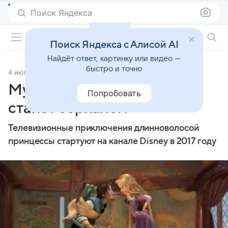
Поиск Яндекса
Фильмы онлайн
Поиск Яндекса с Алисой AI
Найдёт ответ, картинку или видео —
быстро и точно
4 июня 2015
Источник:
Lenta.Ru
Мультфильм «Рапунцель»
Попробовать
станет сериалом
Телевизионные приключения длинноволосой
принцессы стартуют на канале Disney в 2017 году