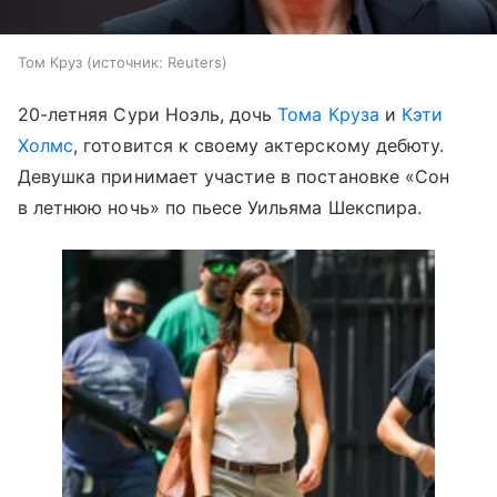
Том Круз
источник:
Reuters
20-летняя Сури Ноэль, дочь
Тома Круза
и
Кэти
Холмс
, готовится к своему актерскому дебюту.
Девушка принимает участие в постановке «Сон
в летнюю ночь» по пьесе Уильяма Шекспира.