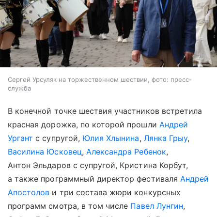
Сергей Урсуляк на торжественном шествии, фото: пресс-
служба
В конечной точке шествия участников встретила
красная дорожка, по которой прошли
Андрей
Ургант
с супругой,
Юлия Хлынина
,
Лянка Грыу
,
Василина Юсковец
,
Александра Ребенок
,
Антон Эльдаров с супругой, Кристина Корбут,
а также программный директор фестиваля
Андрей
Апостолов
и три состава жюри конкурсных
программ смотра, в том числе
Павел Лунгин
,