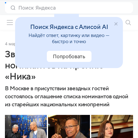
Фильмы онлайн
Поиск Яндекса с Алисой AI
Найдёт ответ, картинку или видео —
быстро и точно
4 марта 2015
Источник:
ТАСС
Звезды на объявлении
Попробовать
номинантов на премию
«Ника»
В Москве в присутствии звездных гостей
состоялось оглашение списка номинантов одной
из старейших национальных кинопремий