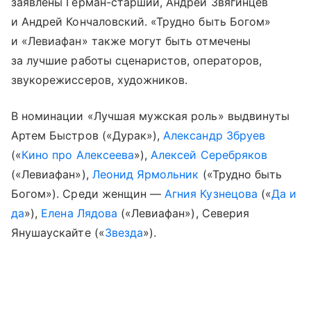
заявлены Герман-старший, Андрей Звягинцев
и Андрей Кончаловский. «Трудно быть Богом»
и «Левиафан» также могут быть отмечены
за лучшие работы сценаристов, операторов,
звукорежиссеров, художников.
В номинации «Лучшая мужская роль» выдвинуты
Артем Быстров («Дурак»),
Александр Збруев
(«
Кино про Алексеева
»),
Алексей Серебряков
(«Левиафан»),
Леонид Ярмольник
(«Трудно быть
Богом»). Среди женщин —
Агния Кузнецова
(«
Да и
да
»),
Елена Лядова
(«Левиафан»), Северия
Янушаускайте («
Звезда
»).