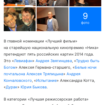
9
фото
В главной номинации «Лучший фильм»
на старейшую национальную кинопремию «Ника»
претендуют пять российских картин 2014 года.
Это «
Левиафан
»
Андрея Звягинцева
, «
Трудно быть
Богом
» Алексея Германа-старшего, «
Белые ночи
почтальона Алексея Тряпицына
»
Андрея
Кончаловского
, «
Испытание
» Александра Котта,
«
Дурак
»
Юрия Быкова
.
В категории «Лучшая режиссерская работа»