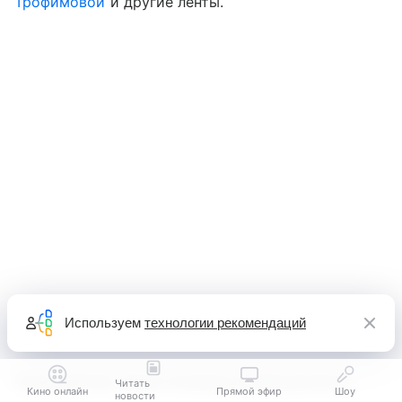
Трофимовой
и другие ленты.
Используем
технологии рекомендаций
Председатель жюри конкурса анимационного
Читать
Кино онлайн
Прямой эфир
Шоу
новости