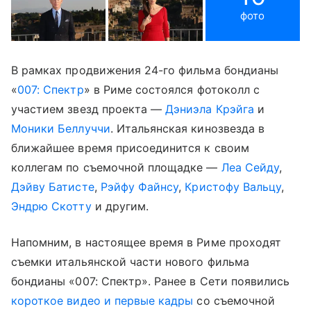
фото
В рамках продвижения 24-го фильма бондианы
«
007: Спектр
» в Риме состоялся фотоколл с
участием звезд проекта —
Дэниэла Крэйга
и
Моники Беллуччи
. Итальянская кинозвезда в
ближайшее время присоединится к своим
коллегам по съемочной площадке —
Леа Сейду
,
Дэйву Батисте
,
Рэйфу Файнсу
,
Кристофу Вальцу
,
Эндрю Скотту
и другим.
Напомним, в настоящее время в Риме проходят
съемки итальянской части нового фильма
бондианы «007: Спектр». Ранее в Сети появились
короткое видео и первые кадры
со съемочной