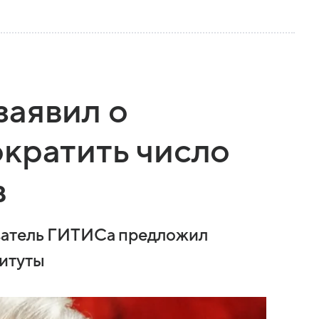
заявил о
кратить число
в
ватель ГИТИСа предложил
титуты