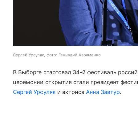
Сергей Урсуляк, фото: Геннадий Авраменко
В Выборге стартовал 34-й фестиваль россий
церемонии открытия стали президент фести
Сергей Урсуляк
и актриса
Анна Завтур
.