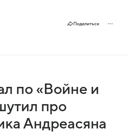
Поделиться
л по «Войне и
шутил про
ика Андреасяна