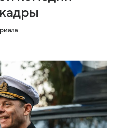
 кадры
ериала