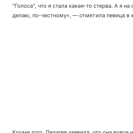
"Голоса", что я стала какая-то стерва. А я н
делаю, по-честному», — отметила певица в
Кроме того, Пелагея заявила, что она вовсе