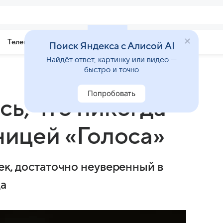
Телепрограмма
Звезды
Поиск Яндекса с Алисой AI
Найдёт ответ, картинку или видео —
быстро и точно
Попробовать
ь, что никогда
ницей «Голоса»
ек, достаточно неуверенный в
ца