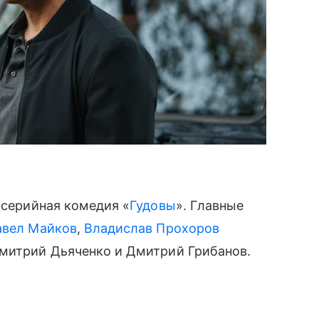
-серийная комедия «
Гудовы
». Главные
авел Майков
,
Владислав Прохоров
Дмитрий Дьяченко и Дмитрий Грибанов.