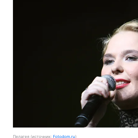
Пелагея
источник:
Fotodom.ru