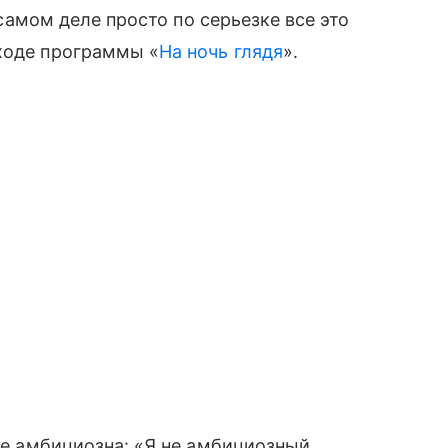
а самом деле просто по серьезке все это
 ходе программы «
На ночь глядя
».
 не амбициозна: «Я не амбициозный