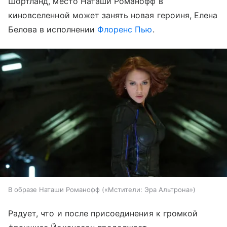
Шортланд, место Наташи Романофф в
киновселенной может занять новая героиня, Елена
Белова в исполнении
Флоренс Пью
.
В образе Наташи Романофф («Мстители: Эра Альтрона»)
Радует, что и после присоединения к громкой