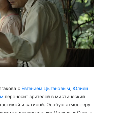
лгакова с
Евгением Цыгановым
,
Юлией
ем
переносит зрителей в мистический
нтастикой и сатирой. Особую атмосферу
и исторические здания Москвы и Санкт-