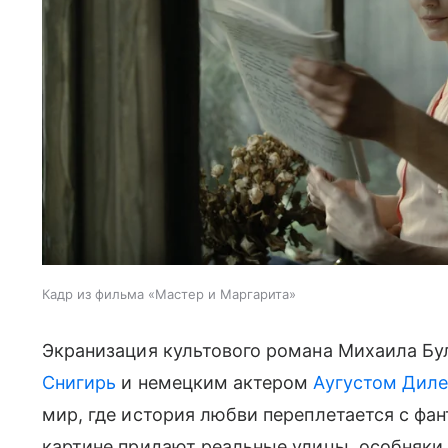
Кадр из фильма «Мастер и Маргарита»
Экранизация культового романа Михаила Бу
Снигирь
и немецким актером
Аугустом Дил
мир, где история любви переплетается с фа
картине придают реальные улицы, особняки 