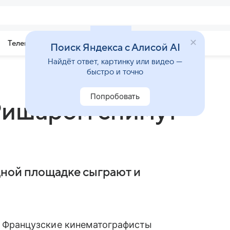
Телепрограмма
Звезды
Поиск Яндекса с Алисой AI
Найдёт ответ, картинку или видео —
быстро и точно
Попробовать
Ришаром снимут
дной площадке сыграют и
Французские кинематографисты