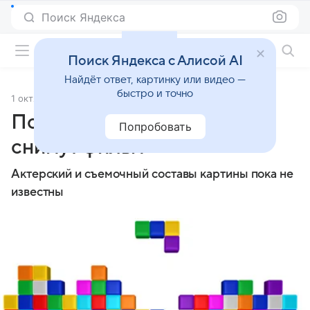
Поиск Яндекса
Фильмы онлайн
Поиск Яндекса с Алисой AI
Найдёт ответ, картинку или видео —
быстро и точно
1 октября 2014
Источник:
Lenta.Ru
По мотивам игры «Тетрис»
Попробовать
снимут фильм
Актерский и съемочный составы картины пока не
известны