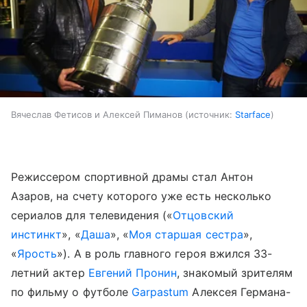
Вячеслав Фетисов и Алексей Пиманов
источник:
Starface
Режиссером спортивной драмы стал Антон
Азаров, на счету которого уже есть несколько
сериалов для телевидения («
Отцовский
инстинкт
», «
Даша
», «
Моя старшая сестра
»,
«
Ярость
»). А в роль главного героя вжился 33-
летний актер
Евгений Пронин
, знакомый зрителям
по фильму о футболе
Garpastum
Алексея Германа-