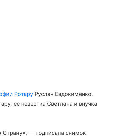
офии Ротару
Руслан Евдокименко.
ару, ее невестка Светлана и внучка
ю Страну», — подписала снимок