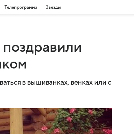
Телепрограмма
Звезды
 поздравили
иком
аться в вышиванках, венках или с