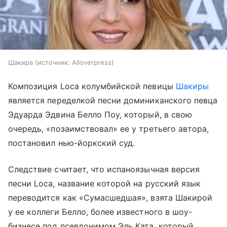
Шакира
источник:
Alloverpress
Композиция Loca колумбийской певицы
Шакиры
является переделкой песни доминиканского певца
Эдуарда Эдвина Белло Поу, который, в свою
очередь, «позаимствовал» ее у третьего автора,
постановил нью-йоркский суд.
Следствие считает, что испаноязычная версия
песни Loca, название которой на русский язык
переводится как «Сумасшедшая», взята Шакирой
у ее коллеги Белло, более известного в шоу-
бизнесе под псевдонимом Эль Ката, который