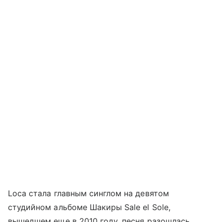
Loca стала главным синглом на девятом
студийном альбоме Шакиры Sale el Sole,
вышедшем еще в 2010 году, песня разошлась