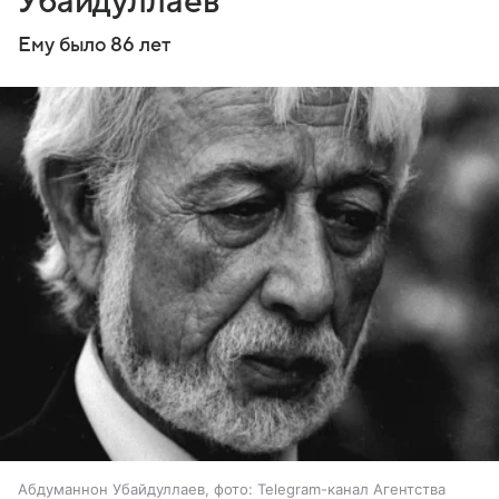
Убайдуллаев
Ему было 86 лет
Абдуманнон Убайдуллаев, фото: Telegram-канал Агентства