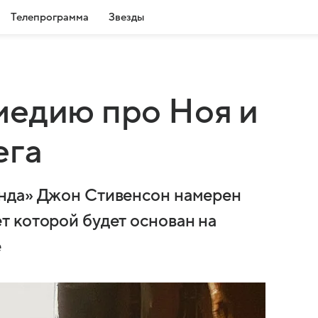
Телепрограмма
Звезды
медию про Ноя и
ега
нда» Джон Стивенсон намерен
 которой будет основан на
е