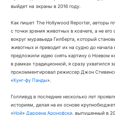
выйдет на экраны в 2016 году.
Как пишет The Hollywood Reporter, авторы п
с точки зрения животных в ковчеге, а не ег
вокруг муравьеда Гилберта, который стано
животных и приводит их на судно до начала 
предложили идею снять картину о Ноевом к
в рамках традиционной, я сразу ухватился 
прокомментировал режиссер Джон Стивенсон
«
Кунг-фу Панды
».
Голливуд в последние несколько лет прояв
историям, делая на их основе крупнобюдже
«
Ной
»
Даррена Аронофски
, выпущенный в 20