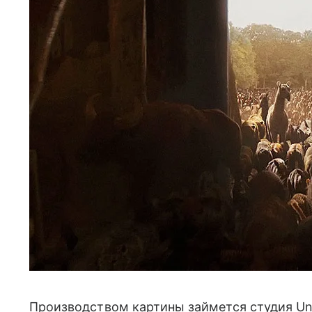
Производством картины займется студия Unif