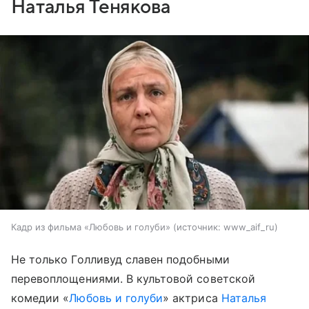
Наталья Тенякова
Кадр из фильма «Любовь и голуби»
источник:
www_aif_ru
Не только Голливуд славен подобными
перевоплощениями. В культовой советской
комедии «
Любовь и голуби
» актриса
Наталья