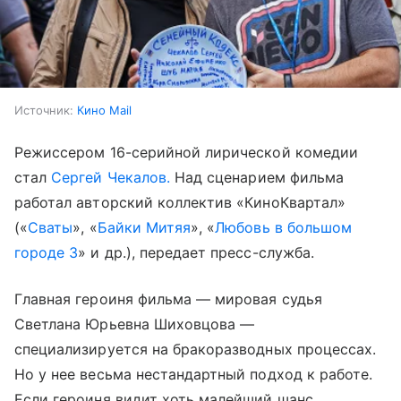
Источник:
Кино Mail
Режиссером 16-серийной лирической комедии
стал
Сергей Чекалов.
Над сценарием фильма
работал авторский коллектив «КиноКвартал»
(«
Сваты
», «
Байки Митяя
», «
Любовь в большом
городе 3
» и др.), передает пресс-служба.
Главная героиня фильма — мировая судья
Светлана Юрьевна Шиховцова —
специализируется на бракоразводных процессах.
Но у нее весьма нестандартный подход к работе.
Если героиня видит хоть малейший шанс