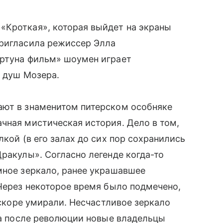
«Кроткая», которая выйдет на экраны
ригласила режиссер Элла
ортуна фильм» шоумен играет
х душ Мозера.
ают в знаменитом питерском особняке
чная мистическая история. Дело в том,
лкой (в его залах до сих пор сохранились
Дракулы». Согласно легенде когда-то
мное зеркало, ранее украшавшее
 Через некоторое время было подмечено,
 вскоре умирали. Несчастливое зеркало
гда после революции новые владельцы