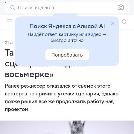
Поиск Яндекса
Фильмы онлайн
Поиск Яндекса с Алисой AI
Найдёт ответ, картинку или видео —
быстро и точно
21 апреля 2014
Источник:
© РИА Новости
Тарантино провел читку
Попробовать
сценария к «Гадкой
восьмерке»
Ранее режиссер отказался от съемок этого
вестерна по причине утечки сценария, однако
позже решил все же продолжить работу над
проектом