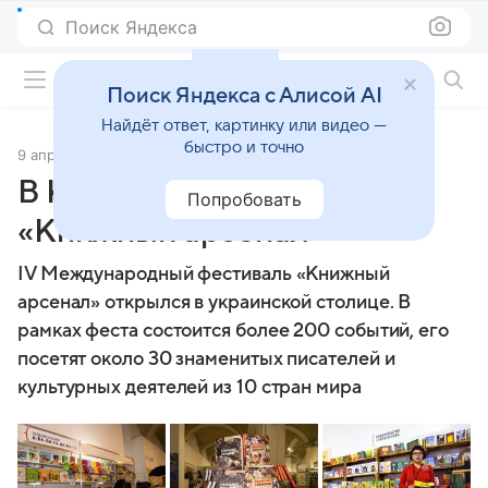
Поиск Яндекса
Фильмы онлайн
Поиск Яндекса с Алисой AI
Найдёт ответ, картинку или видео —
быстро и точно
9 апреля 2014
Источник:
Кино Mail
В Киеве начал работу
Попробовать
«Книжный арсенал»
ІV Международный фестиваль «Книжный
арсенал» открылся в украинской столице. В
рамках феста состоится более 200 событий, его
посетят около 30 знаменитых писателей и
культурных деятелей из 10 стран мира