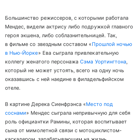
Большинство режиссеров, с которыми работала
Мендес, видели актрису либо подружкой главного
героя экшена, либо соблазнительницей. Так,
в фильме со звездным составом «
Прошлой ночью
в Нью-Йорке
» Ева сыграла привлекательную
коллегу женатого персонажа
Сэма Уортингтона
,
который не может устоять, всего на одну ночь
оказавшись с ней наедине в филадельфийском
отеле.
В картине Дерека Сиенфрэнса «
Место под
соснами
» Мендес сыграла непривычную для себя
роль официантки Рамины, которая воспитывает
сына от мимолетной связи с мотоциклистом-
каскадером, зарабатывающим на жизнь