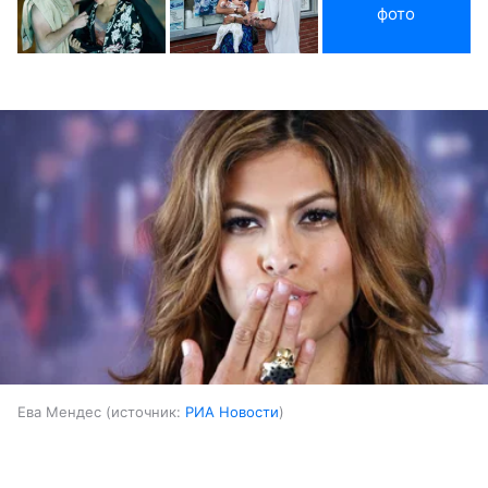
фото
Ева Мендес
источник:
РИА Новости