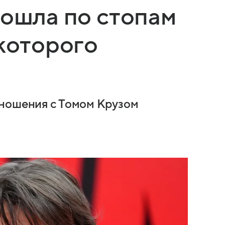
пошла по стопам
 которого
тношения с Томом Крузом