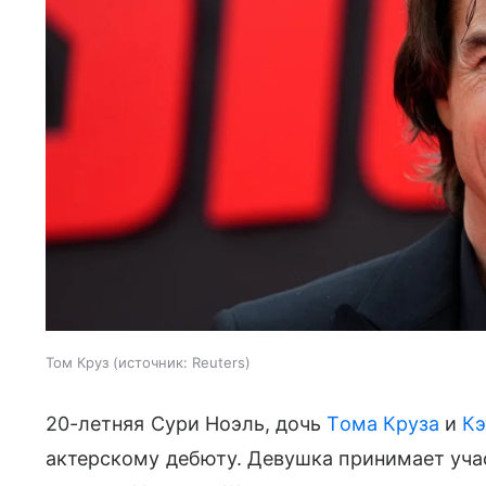
Том Круз
источник:
Reuters
20-летняя Сури Ноэль, дочь
Тома Круза
и
Кэ
актерскому дебюту. Девушка принимает уча