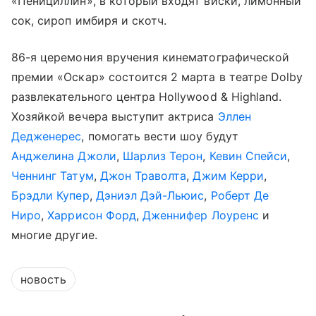
«Пенициллин», в который входят виски, лимонный
сок, сироп имбиря и скотч.
86-я церемония вручения кинематографической
премии «Оскар» состоится 2 марта в театре Dolby
развлекательного центра Hollywood & Highland.
Хозяйкой вечера выступит актриса
Эллен
Дедженерес
, помогать вести шоу будут
Анджелина Джоли
,
Шарлиз Терон
,
Кевин Спейси
,
Ченнинг Татум
,
Джон Траволта
,
Джим Керри
,
Брэдли Купер
,
Дэниэл Дэй-Льюис
,
Роберт Де
Ниро
,
Харрисон Форд
,
Дженнифер Лоуренс
и
многие другие.
новость