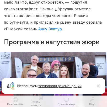
мало ли что, вдруг откроется», — пошутил
кинематографист. Наконец, Урсуляк отметил,
что эта актриса дважды чемпионка России
по буги-вуги, и пригласил на сцену звезду сериала
«Высокий сезон»
Анну Завтур
.
Программа и напутствия жюри
Используем
технологии рекомендаций
Читать
Кино онлайн
Прямой эфир
Шоу
новости