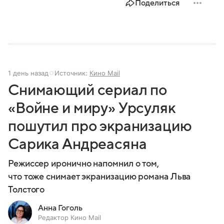
Поделиться
1 день назад
Источник:
Кино Mail
Снимающий сериал по
«Войне и миру» Урсуляк
пошутил про экранизацию
Сарика Андреасяна
Режиссер иронично напомнил о том,
что тоже снимает экранизацию романа Льва
Толстого
Анна Гоголь
Редактор Кино Mail