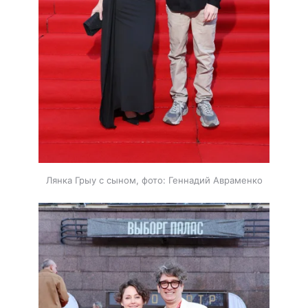
Лянка Грыу с сыном, фото: Геннадий Авраменко