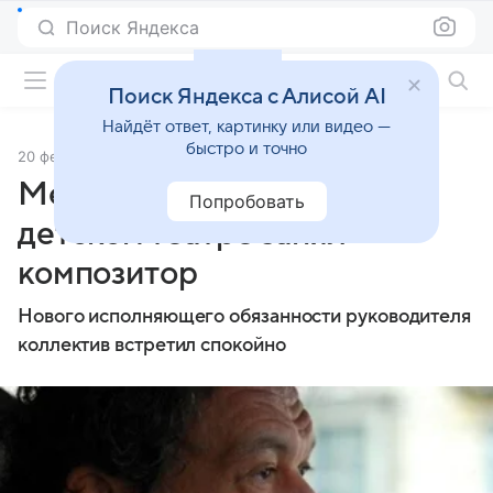
Поиск Яндекса
Фильмы онлайн
Поиск Яндекса с Алисой AI
Найдёт ответ, картинку или видео —
быстро и точно
20 февраля 2014
Источник:
Левый Берег
Место Влада Троицкого в
Попробовать
детском театре занял
композитор
Нового исполняющего обязанности руководителя
коллектив встретил спокойно