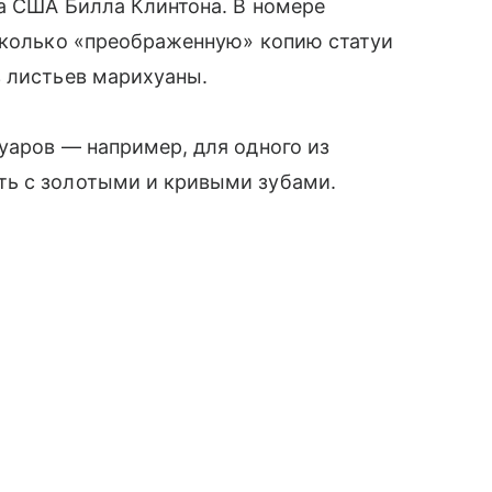
а США Билла Клинтона. В номере
есколько «преображенную» копию статуи
з листьев марихуаны.
уаров — например, для одного из
ть с золотыми и кривыми зубами.