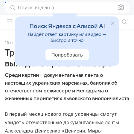
Поиск Яндекса
Фильмы онлайн
Поиск Яндекса с Алисой AI
Найдёт ответ, картинку или видео —
быстро и точно
15 января 2014
Источник:
Comments.ua
Три украинских фильма
Попробовать
выходят в прокат в январе
Среди картин – документальная лента о
настоящих украинских марсианах, байопик об
отечественном режиссере и мелодрама о
жизненных перипетиях львовского виолончелиста
В первый месяц нового года украинцы смогут
увидеть отечественные документальные ленты
Александра Денисенко «Денисия. Миры