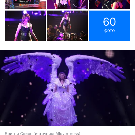
60
фото
Бритни Спирс
источник:
Alloverpress