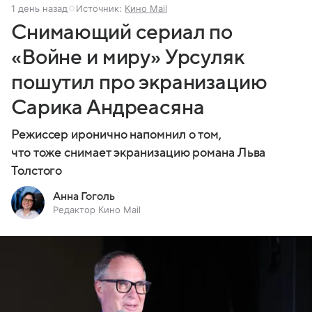
1 день назад
Источник:
Кино Mail
Снимающий сериал по
«Войне и миру» Урсуляк
пошутил про экранизацию
Сарика Андреасяна
Режиссер иронично напомнил о том,
что тоже снимает экранизацию романа Льва
Толстого
Анна Гоголь
Редактор Кино Mail