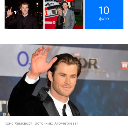
10
фото
Крис Хемсворт
источник:
Alloverpress