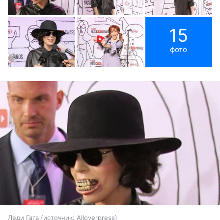
15
фото
Леди Гага
источник:
Alloverpress