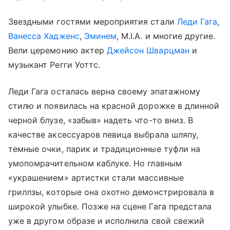
Звездными гостями мероприятия стали
Леди Гага
,
Ванесса Хадженс
,
Эминем
, M.I.A. и многие другие.
Вели церемонию актер
Джейсон Шварцман
и
музыкант Регги Уоттс.
Леди Гага осталась верна своему эпатажному
стилю и появилась на красной дорожке в длинной
черной блузе, «забыв» надеть что-то вниз. В
качестве аксессуаров певица выбрала шляпу,
темные очки, парик и традиционные туфли на
умопомрачительном каблуке. Но главным
«украшением» артистки стали массивные
гриллзы, которые она охотно демонстрировала в
широкой улыбке. Позже на сцене Гага предстала
уже в другом образе и исполнила свой свежий