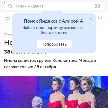
Поиск Яндекса
Фильмы онлайн
Поиск Яндекса с Алисой AI
Найдёт ответ, картинку или видео —
быстро и точно
21 октября 2013
Источник:
vz.ua
Новую «ВИА Гру»
Попробовать
засекретили
Имена солисток группы Константина Меладзе
назовут только 25 октября