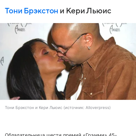
Тони Брэкстон
и Кери Льюис
Тони Брэкстон и Кери Льюис
источник:
Alloverpress
Обладательница шести премий «Грэмми» 45-