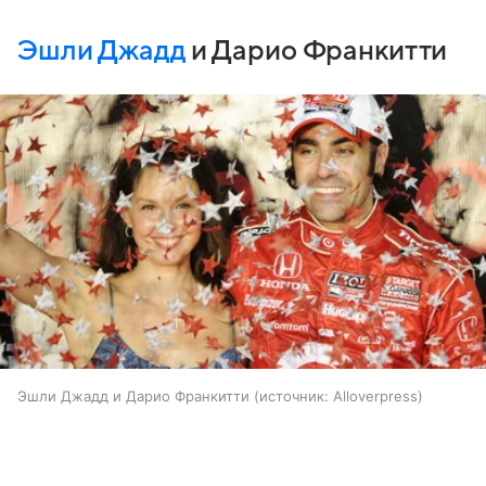
Эшли Джадд
и Дарио Франкитти
Эшли Джадд и Дарио Франкитти
источник:
Alloverpress