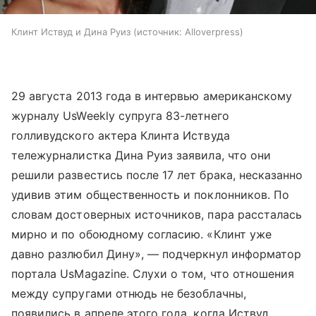
Клинт Иствуд и Дина Руиз
источник:
Alloverpress
29 августа 2013 года в интервью американскому
журналу UsWeekly супруга 83-летнего
голливудского актера Клинта Иствуда
тележурналистка Дина Руиз заявила, что они
решили развестись после 17 лет брака, несказанно
удивив этим общественность и поклонников. По
словам достоверных источников, пара рассталась
мирно и по обоюдному согласию. «Клинт уже
давно разлюбил Дину», — подчеркнул информатор
портала UsMagazine. Слухи о том, что отношения
между супругами отнюдь не безоблачны,
появились в апреле этого года, когда Иствуд