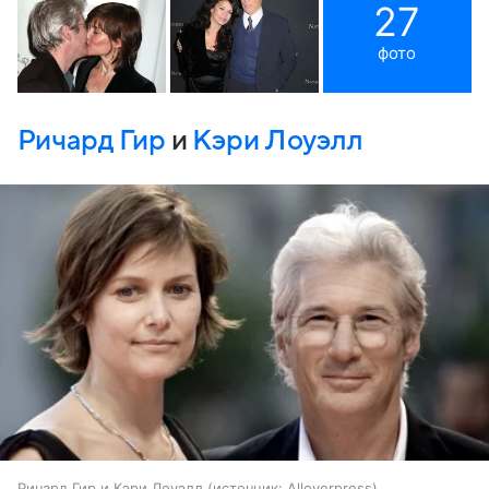
27
фото
Ричард Гир
и
Кэри Лоуэлл
Ричард Гир и Кэри Лоуэлл
источник:
Alloverpress