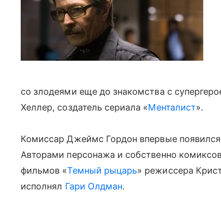
со злодеями еще до знакомства с супергер
Хеллер, создатель сериала «
Менталист
».
Комиссар Джеймс Гордон впервые появился в
Авторами персонажа и собственно комиксов 
фильмов «
Темный рыцарь
» режиссера Крис
исполнял
Гари Олдман
.