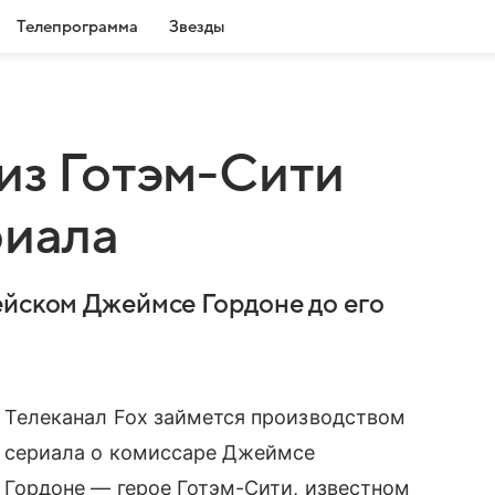
Телепрограмма
Звезды
из Готэм-Cити
риала
ейском Джеймсе Гордоне до его
Телеканал Fox займется производством
сериала о комиссаре Джеймсе
Гордоне — герое Готэм-Cити, известном