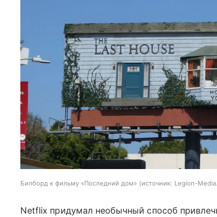
Билборд к фильму «Последний дом»
источник:
Legion-Media
Netflix придумал необычный способ привлеч