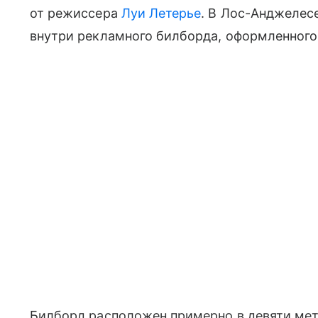
от режиссера
Луи Летерье
. В Лос-Анджелесе
внутри рекламного билборда, оформленного
Билборд расположен примерно в девяти мет