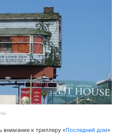
.ru
ь внимание к триллеру «
Последний дом
»