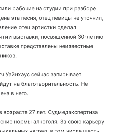
жили рабочие на студии при разборе
ена эта песня, отец певицы не уточнил,
вление отец артистки сделал
крытии выставки, посвященной 30-летию
выставке представлены неизвестные
ников.
тч Уайнхаус сейчас записывает
йдут на благотворительность. Не
ена в него.
в возрасте 27 лет. Судмедэкспертиза
ение нормы алкоголя. За свою карьеру
зыкальных наград, в том числе шесть