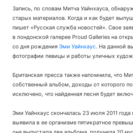
Запись, по словам Митча Уайнхауса, обнару
старых материалов. Когда и как будет выпущ
пишет «Русская служба новостей». Свое зая
в лондонской галерее Proud Galleries на от
со дня рождения
Эми Уайнхаус
. На данной 
фотографии певицы и работы уличных худож
Британская пресса также напомнила, что Ми
собственный альбом, доходы от которого по
исключено, что найденная песня будет включ
Эми Уайнхаус скончалась 23 июля 2011 года 
выявила в ее организме пятикратное превыш
она выпустила два альбома, получила 20 му