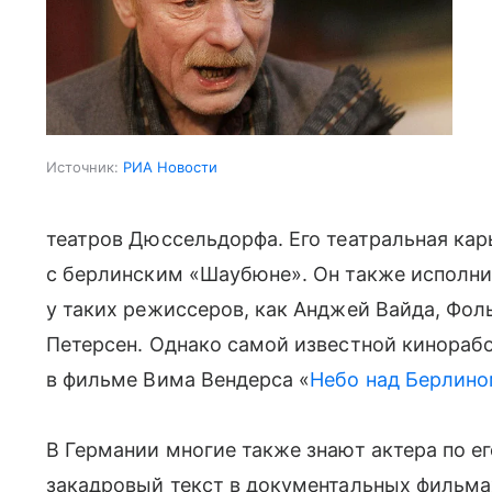
Источник:
РИА Новости
театров Дюссельдорфа. Его театральная ка
с берлинским «Шаубюне». Он также исполни
у таких режиссеров, как Анджей Вайда, Фол
Петерсен. Однако самой известной кинорабо
в фильме Вима Вендерса «
Небо над Берлин
В Германии многие также знают актера по ег
закадровый текст в документальных фильма