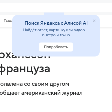
Телепрограмма
Звезды
Поиск Яндекса с Алисой AI
Найдёт ответ, картинку или видео —
быстро и точно
Попробовать
оханссон
 француза
молвлена со своим другом —
ообщает американский журнал