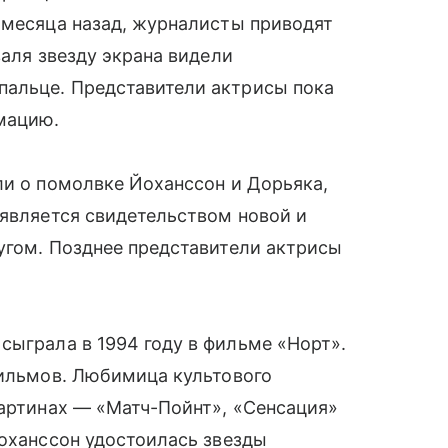
 месяца назад, журналисты приводят
валя звезду экрана видели
альце. Представители актрисы пока
мацию.
ли о помолвке Йоханссон и Дорьяка,
 является свидетельством новой и
угом. Позднее представители актрисы
сыграла в 1994 году в фильме «Норт».
фильмов. Любимица культового
картинах — «Матч-Пойнт», «Сенсация»
Йоханссон удостоилась звезды