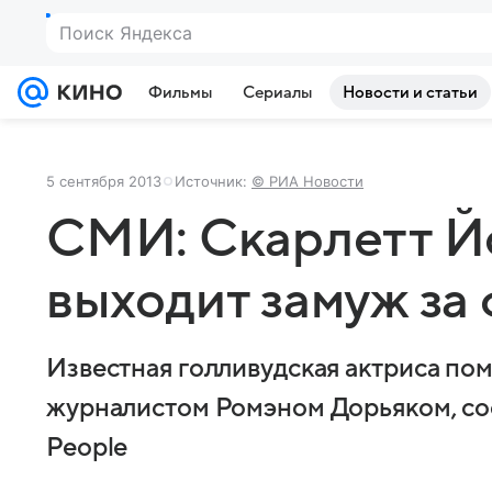
Поиск Яндекса
Фильмы
Сериалы
Новости и статьи
5 сентября 2013
Источник:
© РИА Новости
СМИ: Скарлетт Й
выходит замуж за
Известная голливудская актриса по
журналистом Ромэном Дорьяком, с
People