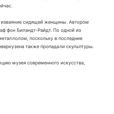
ейчас.
й изваяние сидящей женщины. Автором
аф фон Биландт-Райдт. По одной из
 металлолом, поскольку в последние
еверкузена также пропадали скульптуры.
кцию музея современного искусства,