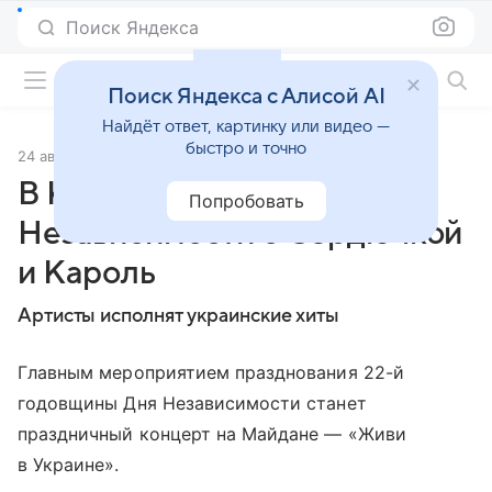
Поиск Яндекса
Фильмы онлайн
Поиск Яндекса с Алисой AI
Найдёт ответ, картинку или видео —
быстро и точно
24 августа 2013
Источник:
Ictv.ua
В Киеве отметят День
Попробовать
Независимости с Сердючкой
и Кароль
Артисты исполнят украинские хиты
Главным мероприятием празднования 22-й
годовщины Дня Независимости станет
праздничный концерт на Майдане — «Живи
в Украине».