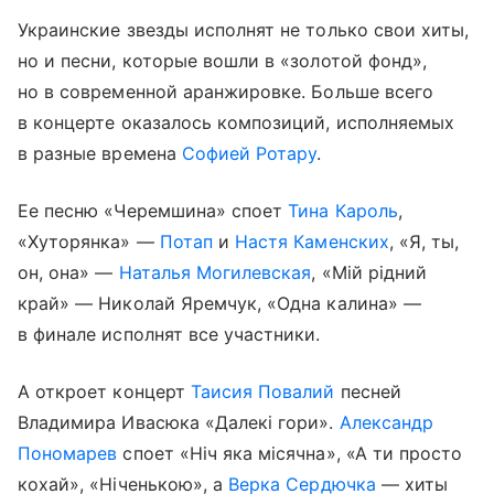
Украинские звезды исполнят не только свои хиты,
но и песни, которые вошли в «золотой фонд»,
но в современной аранжировке. Больше всего
в концерте оказалось композиций, исполняемых
в разные времена
Софией Ротару
.
Ее песню «Черемшина» споет
Тина Кароль
,
«Хуторянка» —
Потап
и
Настя Каменских
, «Я, ты,
он, она» —
Наталья Могилевская
, «Мiй рiдний
край» — Николай Яремчук, «Одна калина» —
в финале исполнят все участники.
А откроет концерт
Таисия Повалий
песней
Владимира Ивасюка «Далекi гори».
Александр
Пономарев
споет «Нiч яка мiсячна», «А ти просто
кохай», «Нiченькою», а
Верка Сердючка
— хиты