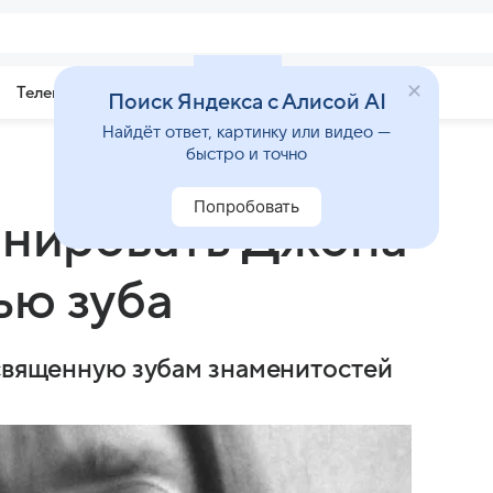
Телепрограмма
Звезды
Поиск Яндекса с Алисой AI
Найдёт ответ, картинку или видео —
быстро и точно
Попробовать
онировать Джона
ью зуба
освященную зубам знаменитостей