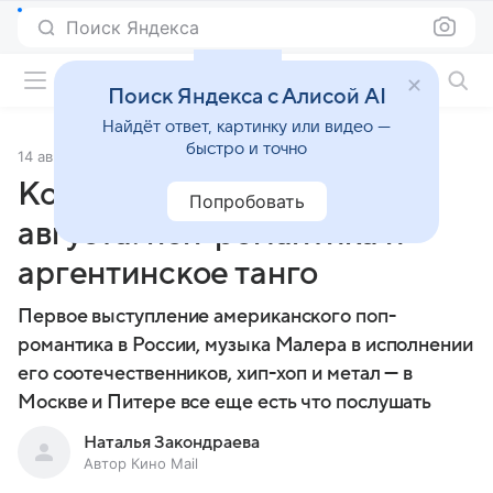
Поиск Яндекса
Фильмы онлайн
Поиск Яндекса с Алисой AI
Найдёт ответ, картинку или видео —
быстро и точно
14 августа 2013
Источник:
Кино Mail
Концертная афиша 15–22
Попробовать
августа: поп-романтика и
аргентинское танго
Первое выступление американского поп-
романтика в России, музыка Малера в исполнении
его соотечественников, хип-хоп и метал — в
Москве и Питере все еще есть что послушать
Наталья Закондраева
Автор Кино Mail