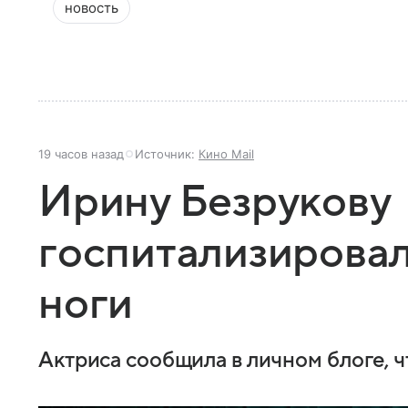
новость
19 часов назад
Источник:
Кино Mail
Ирину Безрукову
госпитализирова
ноги
Актриса сообщила в личном блоге, ч