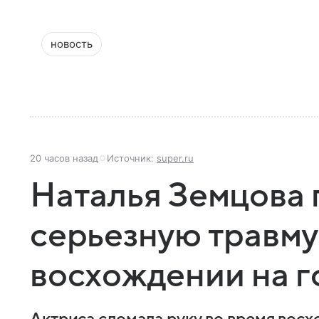
новость
20 часов назад
Источник:
super.ru
Наталья Земцова 
серьезную травму
восхождении на го