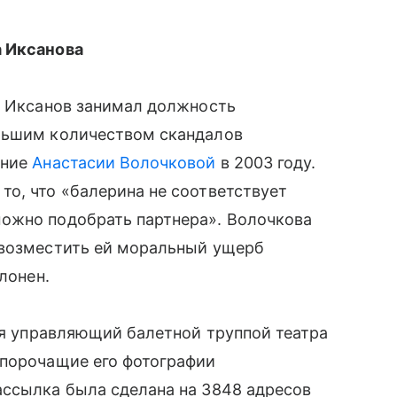
а Иксанова
х Иксанов занимал должность
льшим количеством скандалов
ение
Анастасии Волочковой
в 2003 году.
о, что «балерина не соответствует
ожно подобрать партнера». Волочкова
 возместить ей моральный ущерб
лонен.
лся управляющий балетной труппой театра
 порочащие его фотографии
ассылка была сделана на 3848 адресов