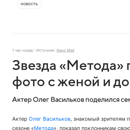
новость
1 час назад
Источник:
Кино Mail
Звезда «Метода» 
фото с женой и д
Актер Олег Васильков поделился се
Актер
Олег Васильков
, знакомый зрителям 
сезоне «
Метода
», показал поклонникам сво