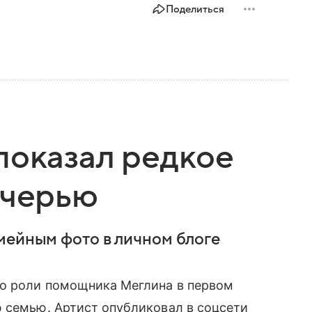
Поделиться
показал редкое
очерью
мейным фото в личном блоге
по роли помощника Меглина в первом
ю семью. Артист опубликовал в соцсети