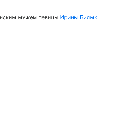
данским мужем певицы
Ирины Билык
.